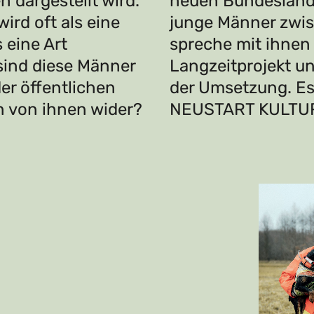
dargestellt wird.
neuen Bundeslände
ird oft als eine
junge Männer zwi
 eine Art
spreche mit ihnen ü
 sind diese Männer
Langzeitprojekt un
er öffentlichen
der Umsetzung. Es
 von ihnen wider?
NEUSTART KULTUR